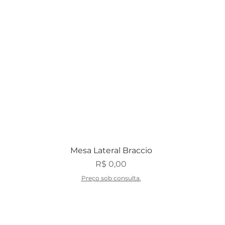
Visualização rápida
Mesa Lateral Braccio
Preço
R$ 0,00
Preço sob consulta.
 e designers
FAQ
Politica de Envio e
Política 