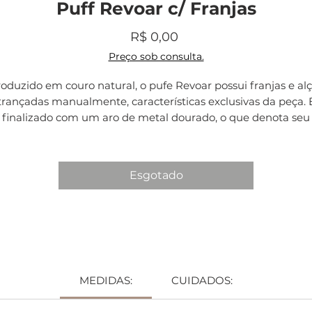
Puff Revoar c/ Franjas
Preço
R$ 0,00
Preço sob consulta.
oduzido em couro natural, o pufe Revoar possui franjas e al
trançadas manualmente, características exclusivas da peça. 
finalizado com um aro de metal dourado, o que denota seu
alinhamento ao design de alto padrão estético e funcional.
Prazo de produção: 40 dias.
Esgotado
MEDIDAS:
CUIDADOS: