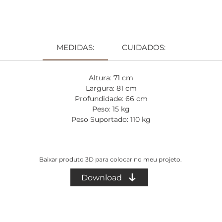
em aço carbono, que proporciona praticidade e leveza dos
movimento, sapata niveladora com rosca 5/16. Plataforma d
ço carbono em chapa com espessura de 2,65 mm, com reforç
pintada na cor cinza.
MEDIDAS:
CUIDADOS:
Altura do assento 44 cm.
*Imagem do conjunto meramente ilustrativa.
Altura: 71 cm
Largura: 81 cm
Prazo de produção: 40 dias.
Profundidade: 66 cm
Peso: 15 kg
Peso Suportado: 110 kg
Baixar produto 3D para colocar no meu projeto.
Download