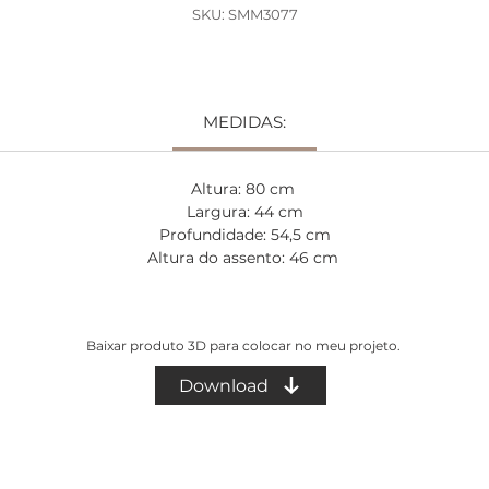
à mão” porém na tecnologia do tear. E os detalhes esculpido
SKU: SMM3077
m madeira de tauari fazem a aliança entre a batida do coraç
das duas nações da designer, uma mistura do minimalista
italiano com a bossa brasileira.
MEDIDAS:
Prazo de Produção: 45 a 60 dias
Altura: 80 cm
Largura: 44 cm
Profundidade: 54,5 cm
Altura do assento: 46 cm
Baixar produto 3D para colocar no meu projeto.
Download